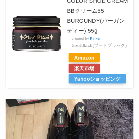
COLOR SHOE CREAM
BBクリーム55
BURGUNDY(バーガン
ディー) 55g
created by
Rinker
BootBlack(ブートブラック)
Amazon
楽天市場
Yahooショッピング