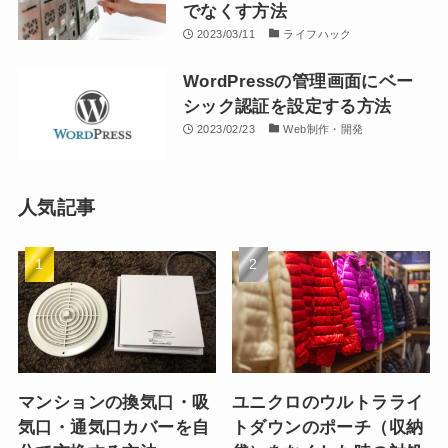
でなくす方法
2023/03/11
ライフハック
WordPressの管理画面にベー
シック認証を設定する方法
2023/02/23
Web制作・開発
人気記事
マンションの換気口・吸
ユニクロのウルトラライ
気口・通気口カバーを自
トダウンのポーチ（収納