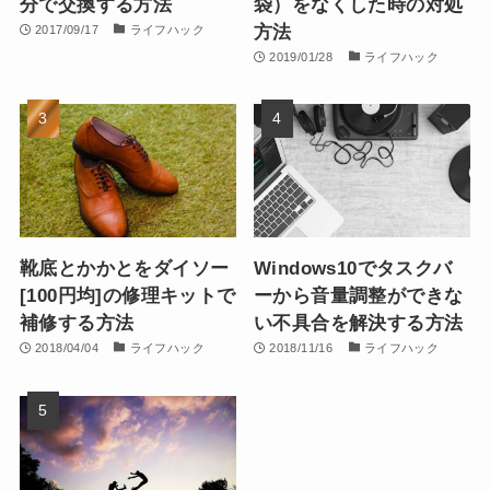
分で交換する方法
袋）をなくした時の対処
方法
2017/09/17
ライフハック
2019/01/28
ライフハック
靴底とかかとをダイソー
Windows10でタスクバ
[100円均]の修理キットで
ーから音量調整ができな
補修する方法
い不具合を解決する方法
2018/04/04
ライフハック
2018/11/16
ライフハック