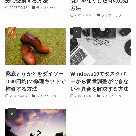
分で交換する方法
袋）をなくした時の対処
方法
2017/09/17
ライフハック
2019/01/28
ライフハック
靴底とかかとをダイソー
Windows10でタスクバ
[100円均]の修理キットで
ーから音量調整ができな
補修する方法
い不具合を解決する方法
2018/04/04
ライフハック
2018/11/16
ライフハック