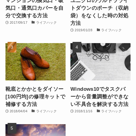
マンションの換気口・吸
ユニクロのウルトラライ
気口・通気口カバーを自
トダウンのポーチ（収納
分で交換する方法
袋）をなくした時の対処
方法
2017/09/17
ライフハック
2019/01/28
ライフハック
靴底とかかとをダイソー
Windows10でタスクバ
[100円均]の修理キットで
ーから音量調整ができな
補修する方法
い不具合を解決する方法
2018/04/04
ライフハック
2018/11/16
ライフハック