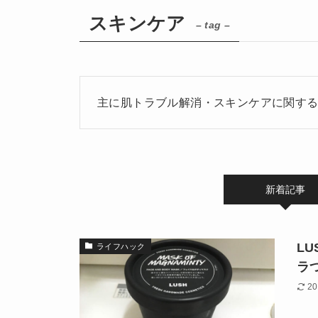
スキンケア
– tag –
主に肌トラブル解消・スキンケアに関す
新着記事
L
ライフハック
ラ
20