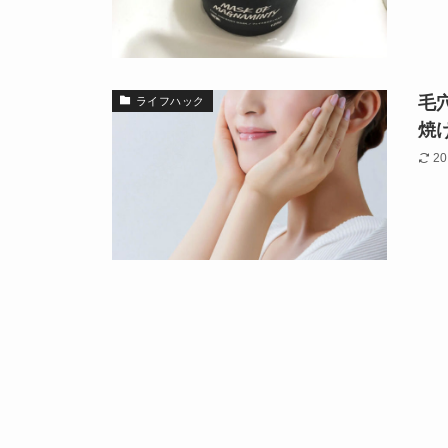
毛
ライフハック
焼
20