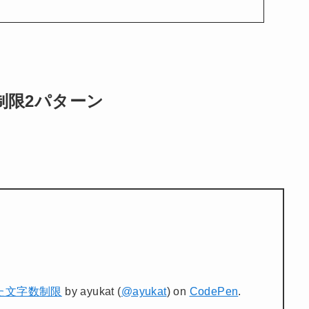
制限2パターン
った文字数制限
by ayukat (
@ayukat
) on
CodePen
.