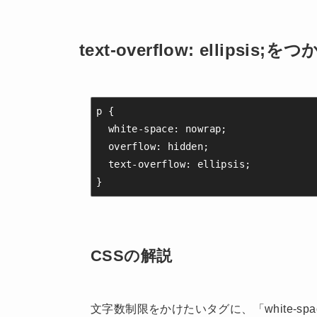
text-overflow: ellipsi
p {

  white-space: nowrap;

  overflow: hidden;

  text-overflow: ellipsis;

}
CSSの解説
文字数制限をかけたいタグに、「white-spa