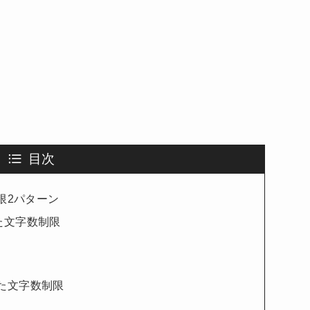
目次
限2パターン
をつかった文字数制限
った文字数制限