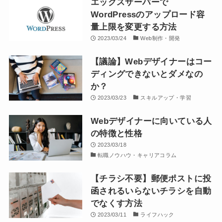
エックスサーバーで
WordPressのアップロード容
量上限を変更する方法
2023/03/24
Web制作・開発
【議論】Webデザイナーはコー
ディングできないとダメなの
か？
2023/03/23
スキルアップ・学習
Webデザイナーに向いている人
の特徴と性格
2023/03/18
転職ノウハウ・キャリアコラム
【チラシ不要】郵便ポストに投
函されるいらないチラシを自動
でなくす方法
2023/03/11
ライフハック