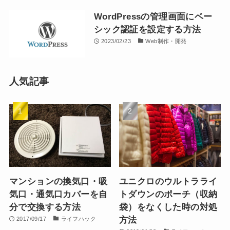
WordPressの管理画面にベー
シック認証を設定する方法
2023/02/23
Web制作・開発
人気記事
マンションの換気口・吸
ユニクロのウルトラライ
気口・通気口カバーを自
トダウンのポーチ（収納
分で交換する方法
袋）をなくした時の対処
方法
2017/09/17
ライフハック