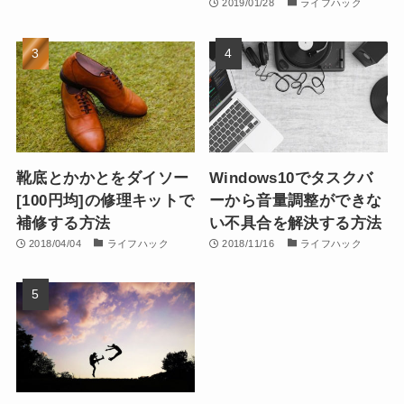
2019/01/28
ライフハック
靴底とかかとをダイソー
Windows10でタスクバ
[100円均]の修理キットで
ーから音量調整ができな
補修する方法
い不具合を解決する方法
2018/04/04
ライフハック
2018/11/16
ライフハック